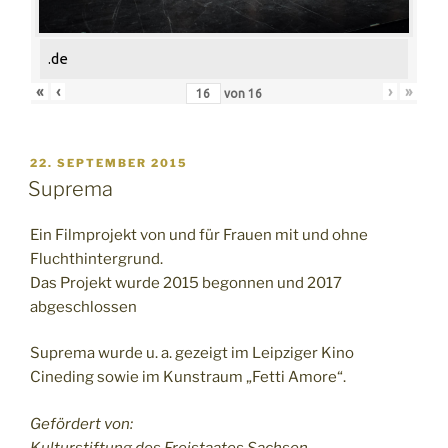
.de
«
‹
›
»
von
16
VERÖFFENTLICHT
22. SEPTEMBER 2015
AM
Suprema
Ein Filmprojekt von und für Frauen mit und ohne
Fluchthintergrund.
Das Projekt wurde 2015 begonnen und 2017
abgeschlossen
Suprema wurde u. a. gezeigt im Leipziger Kino
Cineding sowie im Kunstraum „Fetti Amore“.
Gefördert von:
Kulturstiftung des Freistaates Sachsen