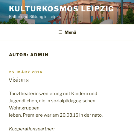
Zum
KULTURKOSMOS LEIPZIG
Inhalt
Kultur und Bildung in Leipzig
springen
Menü
AUTOR:
ADMIN
VERÖFFENTLICHT
25. MÄRZ 2016
AM
Visions
Tanztheaterinszenierung mit Kindern und
Jugendlichen, die in sozialpädagogischen
Wohngruppen
leben. Premiere war am 20.03.16 in der nato.
Kooperationspartner: