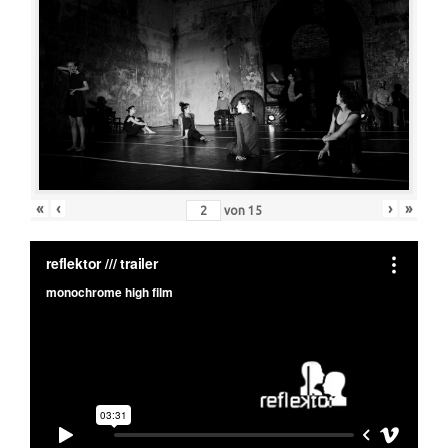
«
‹
›
»
von
15