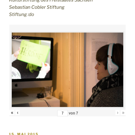
Sebastian Cobler Stiftung
Stiftung :do
«
‹
›
»
von
7
VERÖFFENTLICHT
15. MAI 2015