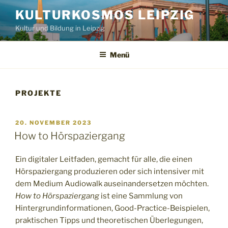
Zum
KULTURKOSMOS LEIPZIG
Inhalt
Kultur und Bildung in Leipzig
springen
Menü
PROJEKTE
VERÖFFENTLICHT
20. NOVEMBER 2023
AM
How to Hörspaziergang
Ein digitaler Leitfaden, gemacht für alle, die einen
Hörspaziergang produzieren oder sich intensiver mit
dem Medium Audiowalk auseinandersetzen möchten.
How to Hörspaziergang
ist eine Sammlung von
Hintergrundinformationen, Good-Practice-Beispielen,
praktischen Tipps und theoretischen Überlegungen,