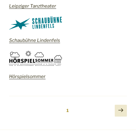
Leipziger Tanztheater
Schaubühne Lindenfels
Hörspielsommer
Seitennummerierung
Näch
Seite
1
Seit
der
Beiträge