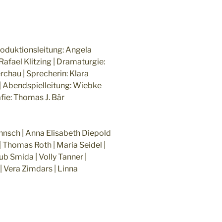
roduktionsleitung: Angela
afael Klitzing | Dramaturgie:
rchau | Sprecherin: Klara
 | Abendspielleitung: Wiebke
afie: Thomas J. Bär
öhnsch | Anna Elisabeth Diepold
 | Thomas Roth | Maria Seidel |
ub Smida | Volly Tanner |
 Vera Zimdars | Linna