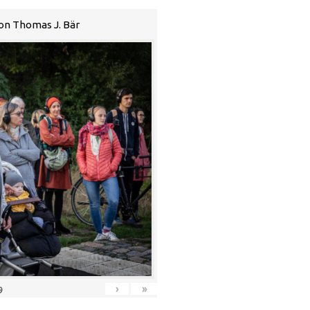
von Thomas J. Bär
›
»
9