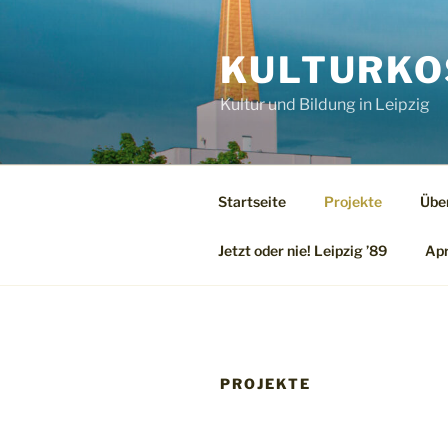
Zum
Inhalt
KULTURKO
springen
Kultur und Bildung in Leipzig
Startseite
Projekte
Übe
Jetzt oder nie! Leipzig ’89
Apr
PROJEKTE