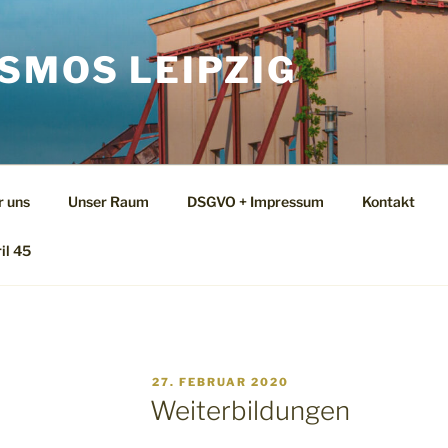
SMOS LEIPZIG
r uns
Unser Raum
DSGVO + Impressum
Kontakt
il 45
VERÖFFENTLICHT
27. FEBRUAR 2020
AM
Weiterbildungen