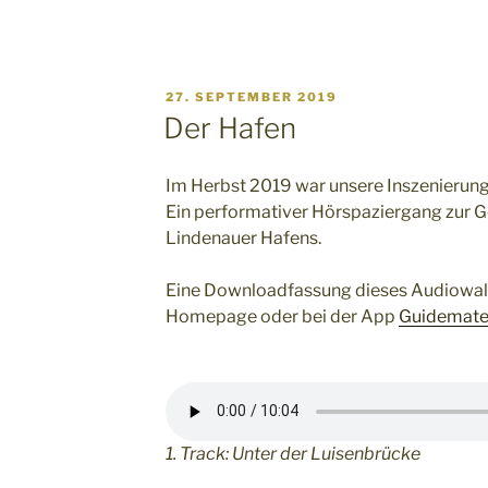
VERÖFFENTLICHT
27. SEPTEMBER 2019
AM
Der Hafen
Im Herbst 2019 war unsere Inszenierun
Ein performativer Hörspaziergang zur 
Lindenauer Hafens.
Eine Downloadfassung dieses Audiowalks
Homepage oder bei der App
Guidemat
1. Track: Unter der Luisenbrücke