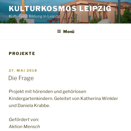
Zum
KULTURKOSMOS LEIPZIG
Inhalt
Kultur und Bildung in Leipzig
springen
Menü
PROJEKTE
VERÖFFENTLICHT
27. MAI 2018
AM
Die Frage
Projekt mit hörenden und gehörlosen
Kindergartenkindern. Geleitet von Katherina Winkler
und Daniela Krabbe.
Gefördert von:
Aktion Mensch