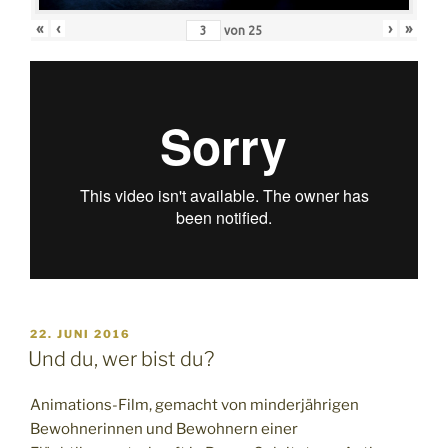
«
‹
›
»
von
25
VERÖFFENTLICHT
22. JUNI 2016
AM
Und du, wer bist du?
Animations-Film, gemacht von minderjährigen
Bewohnerinnen und Bewohnern einer