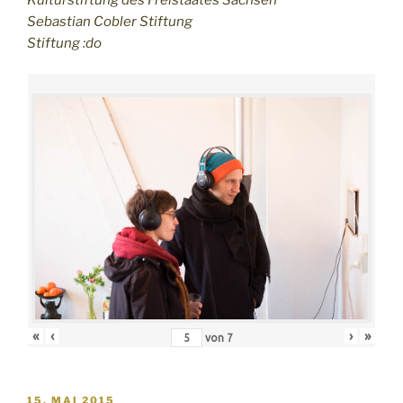
Sebastian Cobler Stiftung
Stiftung :do
«
‹
›
»
von
7
VERÖFFENTLICHT
15. MAI 2015