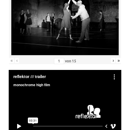
«
‹
›
»
von
15