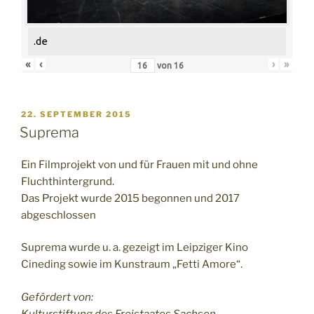
.de
«
‹
›
»
von
16
VERÖFFENTLICHT
22. SEPTEMBER 2015
AM
Suprema
Ein Filmprojekt von und für Frauen mit und ohne
Fluchthintergrund.
Das Projekt wurde 2015 begonnen und 2017
abgeschlossen
Suprema wurde u. a. gezeigt im Leipziger Kino
Cineding sowie im Kunstraum „Fetti Amore“.
Gefördert von:
Kulturstiftung des Freistaates Sachsen