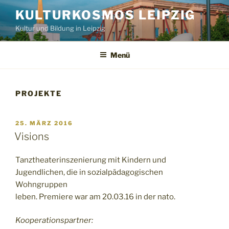
Zum
KULTURKOSMOS LEIPZIG
Inhalt
Kultur und Bildung in Leipzig
springen
Menü
PROJEKTE
VERÖFFENTLICHT
25. MÄRZ 2016
AM
Visions
Tanztheaterinszenierung mit Kindern und
Jugendlichen, die in sozialpädagogischen
Wohngruppen
leben. Premiere war am 20.03.16 in der nato.
Kooperationspartner: