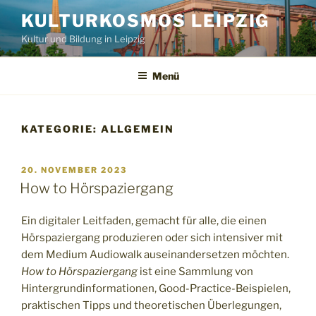
Zum
KULTURKOSMOS LEIPZIG
Inhalt
Kultur und Bildung in Leipzig
springen
Menü
KATEGORIE:
ALLGEMEIN
VERÖFFENTLICHT
20. NOVEMBER 2023
AM
How to Hörspaziergang
Ein digitaler Leitfaden, gemacht für alle, die einen
Hörspaziergang produzieren oder sich intensiver mit
dem Medium Audiowalk auseinandersetzen möchten.
How to Hörspaziergang
ist eine Sammlung von
Hintergrundinformationen, Good-Practice-Beispielen,
praktischen Tipps und theoretischen Überlegungen,