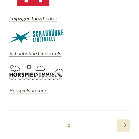
Leipziger Tanztheater
Schaubühne Lindenfels
Hörspielsommer
Seitennummerierung
Näch
Seite
1
Seit
der