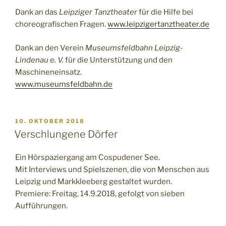
Dank an das
Leipziger Tanztheater
für die Hilfe bei
choreografischen Fragen.
www.leipzigertanztheater.de
Dank an den Verein
Museumsfeldbahn Leipzig-
Lindenau e. V.
für die Unterstützung und den
Maschineneinsatz.
www.museumsfeldbahn.de
VERÖFFENTLICHT
10. OKTOBER 2018
AM
Verschlungene Dörfer
Ein Hörspaziergang am Cospudener See.
Mit Interviews und Spielszenen, die von Menschen aus
Leipzig und Markkleeberg gestaltet wurden.
Premiere: Freitag, 14.9.2018, gefolgt von sieben
Aufführungen.