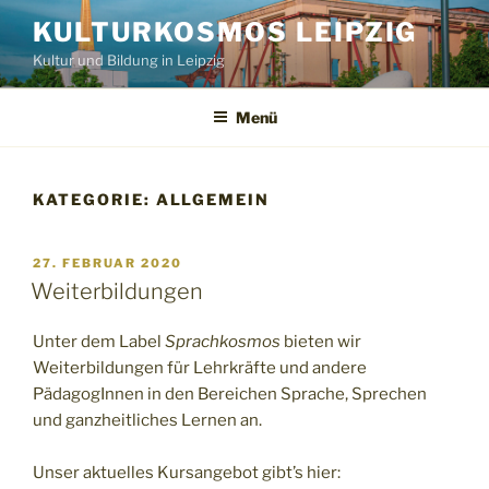
Zum
KULTURKOSMOS LEIPZIG
Inhalt
Kultur und Bildung in Leipzig
springen
Menü
KATEGORIE:
ALLGEMEIN
VERÖFFENTLICHT
27. FEBRUAR 2020
AM
Weiterbildungen
Unter dem Label
Sprachkosmos
bieten wir
Weiterbildungen für Lehrkräfte und andere
PädagogInnen in den Bereichen Sprache, Sprechen
und ganzheitliches Lernen an.
Unser aktuelles Kursangebot gibt’s hier: