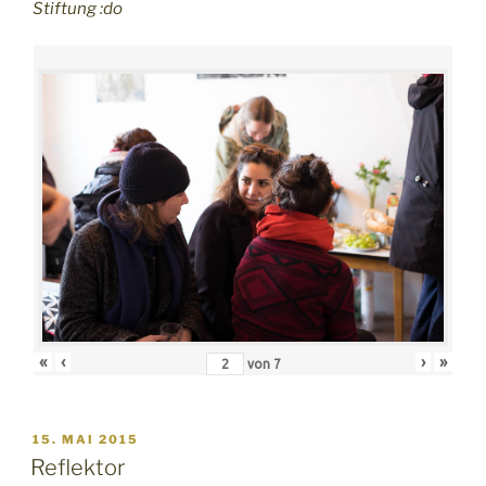
Stiftung :do
«
‹
›
»
von
7
VERÖFFENTLICHT
15. MAI 2015
AM
Reflektor