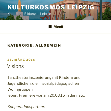
Zum
KULTURKOSMOS LEIPZIG
Inhalt
Kultur und Bildung in Leipzig
springen
Menü
KATEGORIE:
ALLGEMEIN
VERÖFFENTLICHT
25. MÄRZ 2016
AM
Visions
Tanztheaterinszenierung mit Kindern und
Jugendlichen, die in sozialpädagogischen
Wohngruppen
leben. Premiere war am 20.03.16 in der nato.
Kooperationspartner: