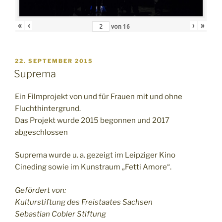
«
‹
›
»
von
16
VERÖFFENTLICHT
22. SEPTEMBER 2015
AM
Suprema
Ein Filmprojekt von und für Frauen mit und ohne
Fluchthintergrund.
Das Projekt wurde 2015 begonnen und 2017
abgeschlossen
Suprema wurde u. a. gezeigt im Leipziger Kino
Cineding sowie im Kunstraum „Fetti Amore“.
Gefördert von:
Kulturstiftung des Freistaates Sachsen
Sebastian Cobler Stiftung