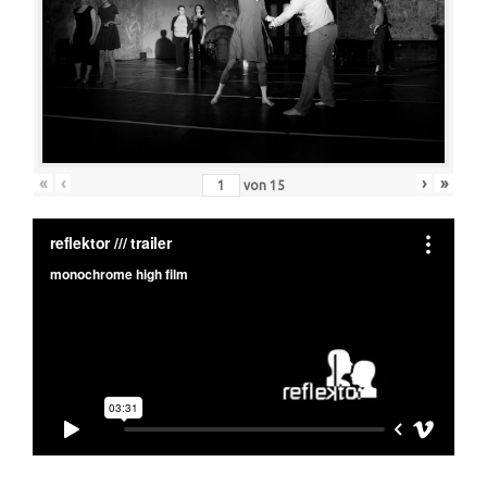
«
‹
›
»
von
15