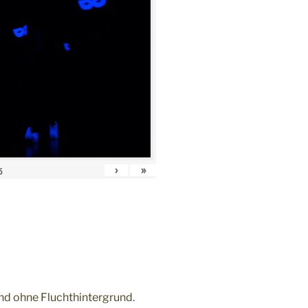
›
»
6
und ohne Fluchthintergrund.