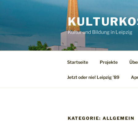
Zum
Inhalt
KULTURKO
springen
Kultur und Bildung in Leipzig
Startseite
Projekte
Übe
Jetzt oder nie! Leipzig ’89
Apr
KATEGORIE:
ALLGEMEIN