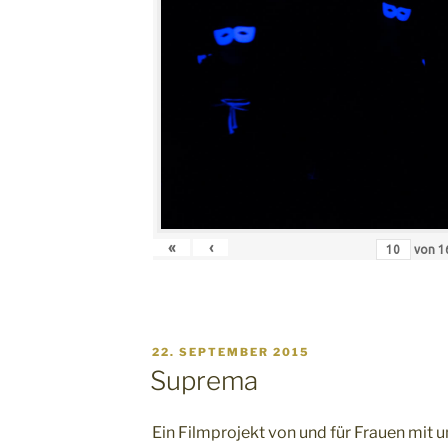
«
‹
von
1
VERÖFFENTLICHT
22. SEPTEMBER 2015
AM
Suprema
Ein Filmprojekt von und für Frauen mit 