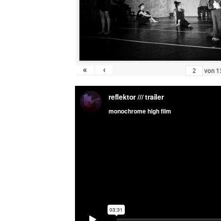
«
‹
von
1