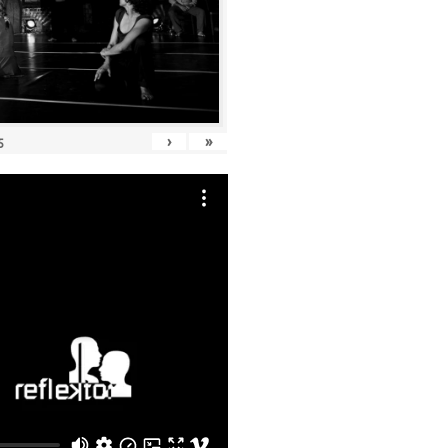
›
»
5