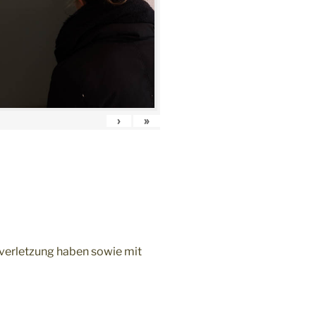
›
»
7
nverletzung haben sowie mit