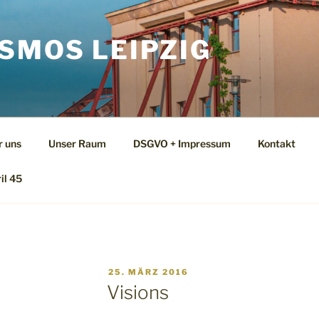
SMOS LEIPZIG
r uns
Unser Raum
DSGVO + Impressum
Kontakt
il 45
VERÖFFENTLICHT
25. MÄRZ 2016
AM
Visions