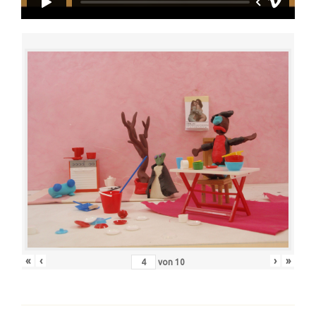
«
‹
›
»
von
10