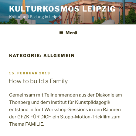
Zum
KULTURKOSMOS LEIPZIG
Inhalt
Kultur und Bildung in Leipzig
springen
Menü
KATEGORIE:
ALLGEMEIN
VERÖFFENTLICHT
15. FEBRUAR 2013
AM
How to build a Family
Gemeinsam mit Teilnehmenden aus der Diakonie am
Thonberg und dem Institut für Kunstpädagogik
entstand in fünf Workshop-Sessions in den Räumen
der GFZK FÜR DICH ein Stopp-Motion-Trickfilm zum
Thema FAMILIE.