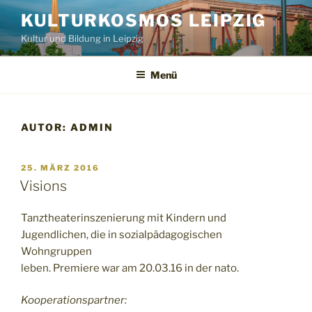
Zum
KULTURKOSMOS LEIPZIG
Inhalt
Kultur und Bildung in Leipzig
springen
Menü
AUTOR:
ADMIN
VERÖFFENTLICHT
25. MÄRZ 2016
AM
Visions
Tanztheaterinszenierung mit Kindern und
Jugendlichen, die in sozialpädagogischen
Wohngruppen
leben. Premiere war am 20.03.16 in der nato.
Kooperationspartner: