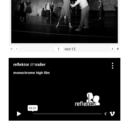
«
‹
›
»
von
15