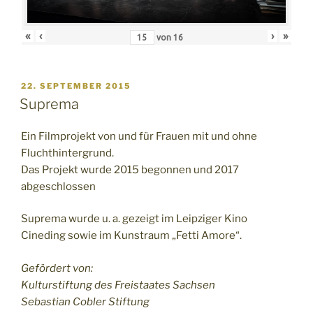
«
‹
›
»
von
16
VERÖFFENTLICHT
22. SEPTEMBER 2015
AM
Suprema
Ein Filmprojekt von und für Frauen mit und ohne
Fluchthintergrund.
Das Projekt wurde 2015 begonnen und 2017
abgeschlossen
Suprema wurde u. a. gezeigt im Leipziger Kino
Cineding sowie im Kunstraum „Fetti Amore“.
Gefördert von:
Kulturstiftung des Freistaates Sachsen
Sebastian Cobler Stiftung