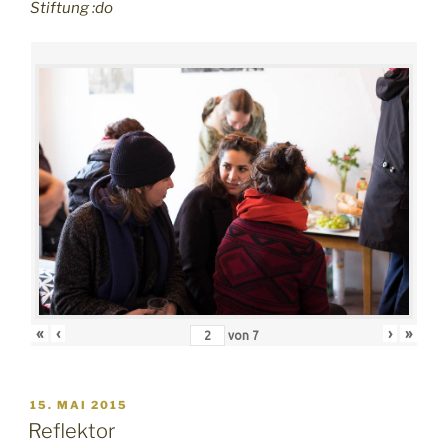
Stiftung :do
«
‹
›
»
von
7
VERÖFFENTLICHT
15. MAI 2015
AM
Reflektor