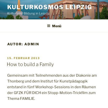
Zum
KULTURKOSMOS LEIPZIG
Inhalt
Kultur und Bildung in Leipzig
springen
Menü
AUTOR:
ADMIN
VERÖFFENTLICHT
15. FEBRUAR 2013
AM
How to build a Family
Gemeinsam mit Teilnehmenden aus der Diakonie am
Thonberg und dem Institut für Kunstpädagogik
entstand in fünf Workshop-Sessions in den Räumen
der GFZK FÜR DICH ein Stopp-Motion-Trickfilm zum
Thema FAMILIE.