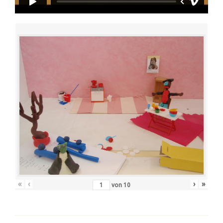
«
‹
›
»
von
10