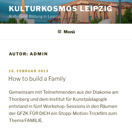
Zum
KULTURKOSMOS LEIPZIG
Inhalt
Kultur und Bildung in Leipzig
springen
Menü
AUTOR:
ADMIN
VERÖFFENTLICHT
15. FEBRUAR 2013
AM
How to build a Family
Gemeinsam mit Teilnehmenden aus der Diakonie am
Thonberg und dem Institut für Kunstpädagogik
entstand in fünf Workshop-Sessions in den Räumen
der GFZK FÜR DICH ein Stopp-Motion-Trickfilm zum
Thema FAMILIE.