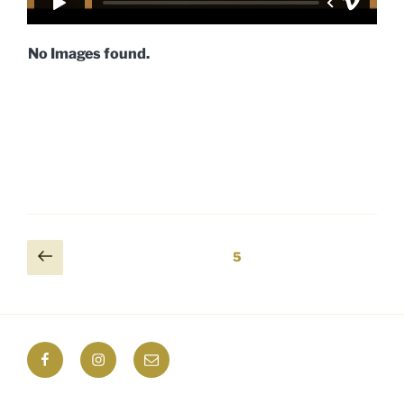
No Images found.
Seitennummerierung
Vorherige
Seite
5
Seite
der
Beiträge
Facebook
Instagram
E-
Mail