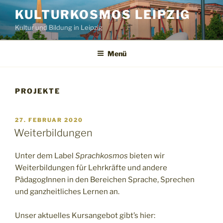
Zum
KULTURKOSMOS LEIPZIG
Inhalt
Kultur und Bildung in Leipzig
springen
Menü
PROJEKTE
VERÖFFENTLICHT
27. FEBRUAR 2020
AM
Weiterbildungen
Unter dem Label
Sprachkosmos
bieten wir
Weiterbildungen für Lehrkräfte und andere
PädagogInnen in den Bereichen Sprache, Sprechen
und ganzheitliches Lernen an.
Unser aktuelles Kursangebot gibt’s hier: