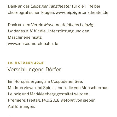
Dank an das
Leipziger Tanztheater
für die Hilfe bei
choreografischen Fragen.
www.leipzigertanztheater.de
Dank an den Verein
Museumsfeldbahn Leipzig-
Lindenau e. V.
für die Unterstützung und den
Maschineneinsatz.
www.museumsfeldbahn.de
VERÖFFENTLICHT
10. OKTOBER 2018
AM
Verschlungene Dörfer
Ein Hörspaziergang am Cospudener See.
Mit Interviews und Spielszenen, die von Menschen aus
Leipzig und Markkleeberg gestaltet wurden.
Premiere: Freitag, 14.9.2018, gefolgt von sieben
Aufführungen.