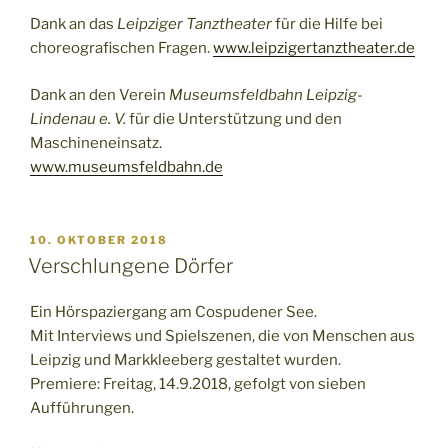
Dank an das
Leipziger Tanztheater
für die Hilfe bei
choreografischen Fragen.
www.leipzigertanztheater.de
Dank an den Verein
Museumsfeldbahn Leipzig-
Lindenau e. V.
für die Unterstützung und den
Maschineneinsatz.
www.museumsfeldbahn.de
VERÖFFENTLICHT
10. OKTOBER 2018
AM
Verschlungene Dörfer
Ein Hörspaziergang am Cospudener See.
Mit Interviews und Spielszenen, die von Menschen aus
Leipzig und Markkleeberg gestaltet wurden.
Premiere: Freitag, 14.9.2018, gefolgt von sieben
Aufführungen.