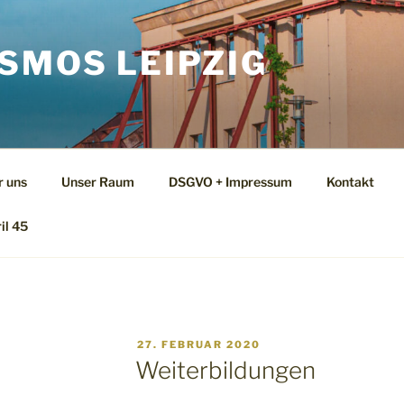
SMOS LEIPZIG
r uns
Unser Raum
DSGVO + Impressum
Kontakt
il 45
VERÖFFENTLICHT
27. FEBRUAR 2020
AM
Weiterbildungen