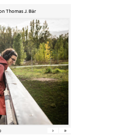
von Thomas J. Bär
›
»
9