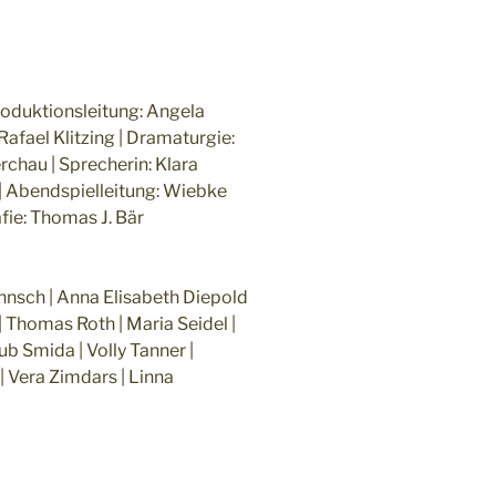
roduktionsleitung: Angela
afael Klitzing | Dramaturgie:
rchau | Sprecherin: Klara
 | Abendspielleitung: Wiebke
afie: Thomas J. Bär
öhnsch | Anna Elisabeth Diepold
 | Thomas Roth | Maria Seidel |
ub Smida | Volly Tanner |
 Vera Zimdars | Linna