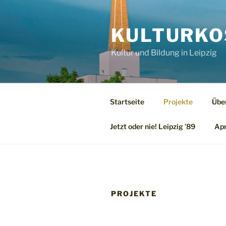
Zum
Inhalt
KULTURKO
springen
Kultur und Bildung in Leipzig
Startseite
Projekte
Übe
Jetzt oder nie! Leipzig ’89
Apr
PROJEKTE