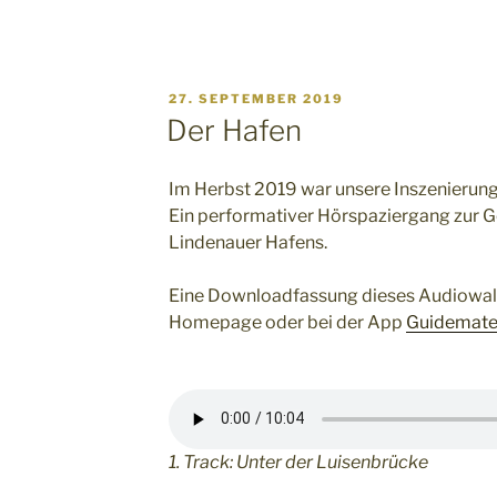
VERÖFFENTLICHT
27. SEPTEMBER 2019
AM
Der Hafen
Im Herbst 2019 war unsere Inszenierun
Ein performativer Hörspaziergang zur 
Lindenauer Hafens.
Eine Downloadfassung dieses Audiowalks
Homepage oder bei der App
Guidemat
1. Track: Unter der Luisenbrücke