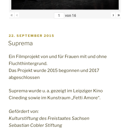
«
‹
›
»
von
16
VERÖFFENTLICHT
22. SEPTEMBER 2015
AM
Suprema
Ein Filmprojekt von und für Frauen mit und ohne
Fluchthintergrund.
Das Projekt wurde 2015 begonnen und 2017
abgeschlossen
Suprema wurde u. a. gezeigt im Leipziger Kino
Cineding sowie im Kunstraum „Fetti Amore“.
Gefördert von:
Kulturstiftung des Freistaates Sachsen
Sebastian Cobler Stiftung