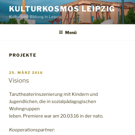
Zum
KULTURKOSMOS LEIPZIG
Inhalt
Kultur und Bildung in Leipzig
springen
Menü
PROJEKTE
VERÖFFENTLICHT
25. MÄRZ 2016
AM
Visions
Tanztheaterinszenierung mit Kindern und
Jugendlichen, die in sozialpädagogischen
Wohngruppen
leben. Premiere war am 20.03.16 in der nato.
Kooperationspartner: