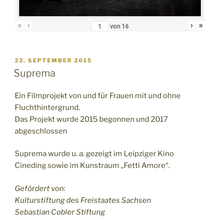
«
‹
›
»
von
16
VERÖFFENTLICHT
22. SEPTEMBER 2015
AM
Suprema
Ein Filmprojekt von und für Frauen mit und ohne
Fluchthintergrund.
Das Projekt wurde 2015 begonnen und 2017
abgeschlossen
Suprema wurde u. a. gezeigt im Leipziger Kino
Cineding sowie im Kunstraum „Fetti Amore“.
Gefördert von:
Kulturstiftung des Freistaates Sachsen
Sebastian Cobler Stiftung