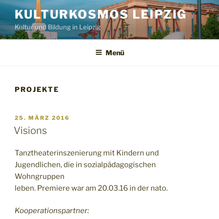
Zum
KULTURKOSMOS LEIPZIG
Inhalt
Kultur und Bildung in Leipzig
springen
Menü
PROJEKTE
VERÖFFENTLICHT
25. MÄRZ 2016
AM
Visions
Tanztheaterinszenierung mit Kindern und
Jugendlichen, die in sozialpädagogischen
Wohngruppen
leben. Premiere war am 20.03.16 in der nato.
Kooperationspartner: