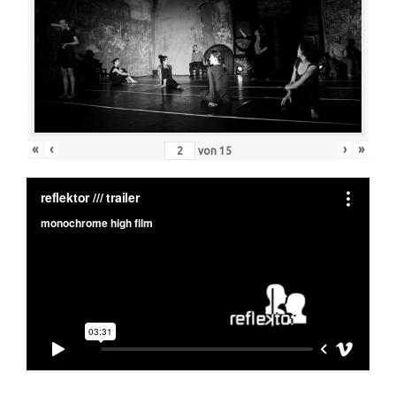
«
‹
›
»
von
15