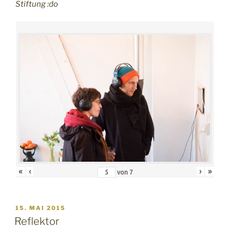
Stiftung :do
«
‹
›
»
von
7
VERÖFFENTLICHT
15. MAI 2015
AM
Reflektor