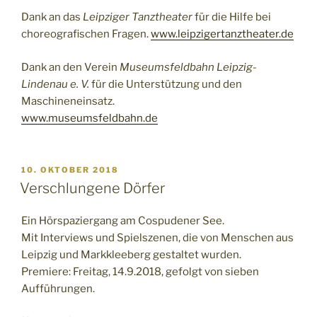
Dank an das
Leipziger Tanztheater
für die Hilfe bei
choreografischen Fragen.
www.leipzigertanztheater.de
Dank an den Verein
Museumsfeldbahn Leipzig-
Lindenau e. V.
für die Unterstützung und den
Maschineneinsatz.
www.museumsfeldbahn.de
VERÖFFENTLICHT
10. OKTOBER 2018
AM
Verschlungene Dörfer
Ein Hörspaziergang am Cospudener See.
Mit Interviews und Spielszenen, die von Menschen aus
Leipzig und Markkleeberg gestaltet wurden.
Premiere: Freitag, 14.9.2018, gefolgt von sieben
Aufführungen.