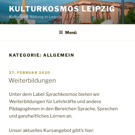
Zum
KULTURKOSMOS LEIPZIG
Inhalt
Kultur und Bildung in Leipzig
springen
Menü
KATEGORIE:
ALLGEMEIN
VERÖFFENTLICHT
27. FEBRUAR 2020
AM
Weiterbildungen
Unter dem Label
Sprachkosmos
bieten wir
Weiterbildungen für Lehrkräfte und andere
PädagogInnen in den Bereichen Sprache, Sprechen
und ganzheitliches Lernen an.
Unser aktuelles Kursangebot gibt’s hier: