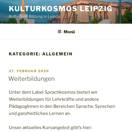
Zum
KULTURKOSMOS LEIPZIG
Inhalt
Kultur und Bildung in Leipzig
springen
Menü
KATEGORIE:
ALLGEMEIN
VERÖFFENTLICHT
27. FEBRUAR 2020
AM
Weiterbildungen
Unter dem Label
Sprachkosmos
bieten wir
Weiterbildungen für Lehrkräfte und andere
PädagogInnen in den Bereichen Sprache, Sprechen
und ganzheitliches Lernen an.
Unser aktuelles Kursangebot gibt’s hier: