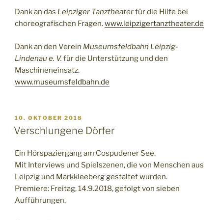
Dank an das
Leipziger Tanztheater
für die Hilfe bei
choreografischen Fragen.
www.leipzigertanztheater.de
Dank an den Verein
Museumsfeldbahn Leipzig-
Lindenau e. V.
für die Unterstützung und den
Maschineneinsatz.
www.museumsfeldbahn.de
VERÖFFENTLICHT
10. OKTOBER 2018
AM
Verschlungene Dörfer
Ein Hörspaziergang am Cospudener See.
Mit Interviews und Spielszenen, die von Menschen aus
Leipzig und Markkleeberg gestaltet wurden.
Premiere: Freitag, 14.9.2018, gefolgt von sieben
Aufführungen.