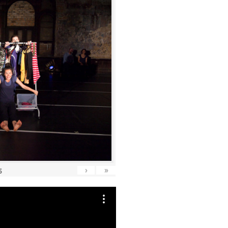
›
»
5