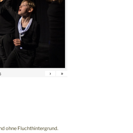
›
»
6
und ohne Fluchthintergrund.