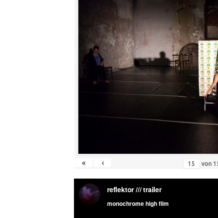
«
‹
von
1