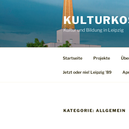
Zum
Inhalt
KULTURKO
springen
Kultur und Bildung in Leipzig
Startseite
Projekte
Übe
Jetzt oder nie! Leipzig ’89
Apr
KATEGORIE:
ALLGEMEIN