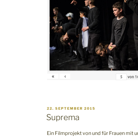
«
‹
von
1
VERÖFFENTLICHT
22. SEPTEMBER 2015
AM
Suprema
Ein Filmprojekt von und für Frauen mit 