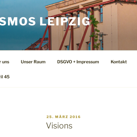
SMOS LEIPZIG
r uns
Unser Raum
DSGVO + Impressum
Kontakt
il 45
VERÖFFENTLICHT
25. MÄRZ 2016
AM
Visions