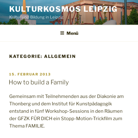
Zum
KULTURKOSMOS LEIPZIG
Inhalt
Kultur und Bildung in Leipzig
springen
Menü
KATEGORIE:
ALLGEMEIN
VERÖFFENTLICHT
15. FEBRUAR 2013
AM
How to build a Family
Gemeinsam mit Teilnehmenden aus der Diakonie am
Thonberg und dem Institut für Kunstpädagogik
entstand in fünf Workshop-Sessions in den Räumen
der GFZK FÜR DICH ein Stopp-Motion-Trickfilm zum
Thema FAMILIE.