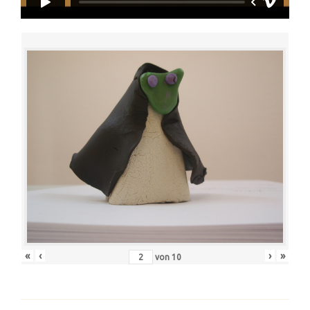
«
‹
›
»
von
10