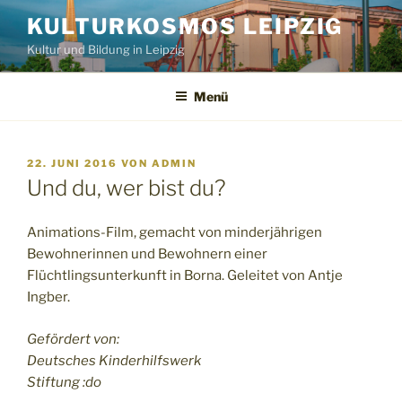
Zum
KULTURKOSMOS LEIPZIG
Inhalt
Kultur und Bildung in Leipzig
springen
Menü
VERÖFFENTLICHT
22. JUNI 2016
VON
ADMIN
AM
Und du, wer bist du?
Animations-Film, gemacht von minderjährigen
Bewohnerinnen und Bewohnern einer
Flüchtlingsunterkunft in Borna. Geleitet von Antje
Ingber.
Gefördert von:
Deutsches Kinderhilfswerk
Stiftung :do