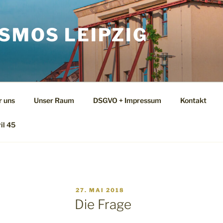
SMOS LEIPZIG
r uns
Unser Raum
DSGVO + Impressum
Kontakt
il 45
VERÖFFENTLICHT
27. MAI 2018
AM
Die Frage