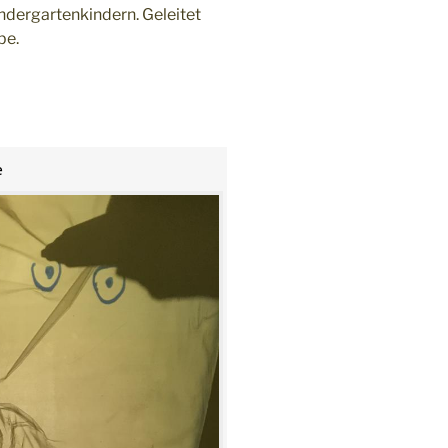
ndergartenkindern. Geleitet
be.
e