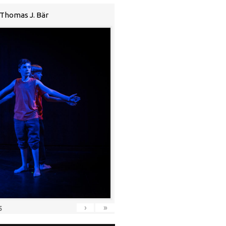
n Thomas J. Bär
›
»
5