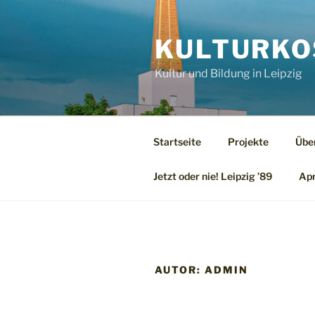
Zum
Inhalt
KULTURKO
springen
Kultur und Bildung in Leipzig
Startseite
Projekte
Übe
Jetzt oder nie! Leipzig ’89
Apr
AUTOR:
ADMIN