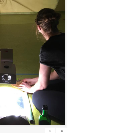
›
»
5