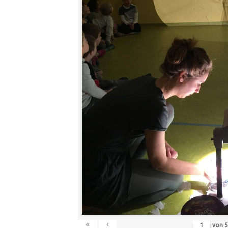
«
‹
von