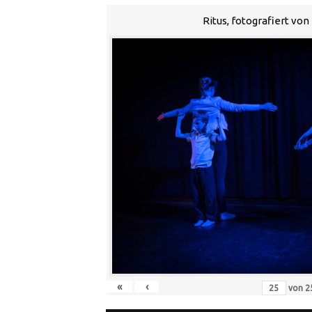
Ritus, fotografiert vo
«
‹
von
2