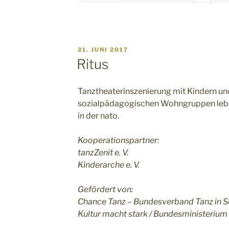
VERÖFFENTLICHT
21. JUNI 2017
AM
Ritus
Tanztheaterinszenierung mit Kindern und
sozialpädagogischen Wohngruppen lebe
in der nato.
Kooperationspartner:
tanzZenit e. V.
Kinderarche e. V.
Gefördert von:
Chance Tanz – Bundesverband Tanz in S
Kultur macht stark / Bundesministerium