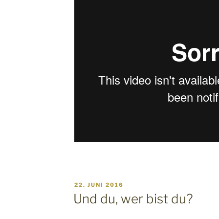
VERÖFFENTLICHT
22. JUNI 2016
AM
Und du, wer bist du?