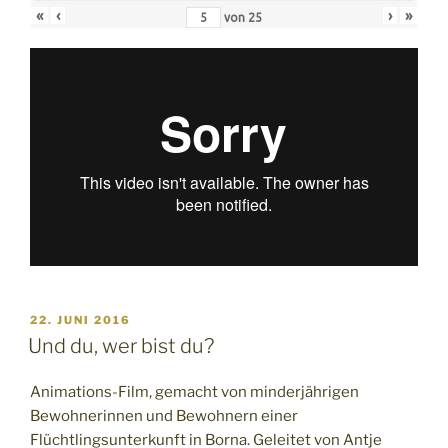
«
‹
›
»
von
25
VERÖFFENTLICHT
22. JUNI 2016
AM
Und du, wer bist du?
Animations-Film, gemacht von minderjährigen
Bewohnerinnen und Bewohnern einer
Flüchtlingsunterkunft in Borna. Geleitet von Antje