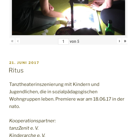
«
‹
›
»
von
5
VERÖFFENTLICHT
21. JUNI 2017
AM
Ritus
Tanztheaterinszenierung mit Kindern und
Jugendlichen, die in sozialpädagogischen
Wohngruppen leben. Premiere war am 18.06.17 in der
nato.
Kooperationspartner:
tanzZenit e. V.
Kinderarche e. V.