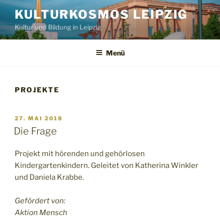
Zum
KULTURKOSMOS LEIPZIG
Inhalt
Kultur und Bildung in Leipzig
springen
Menü
PROJEKTE
VERÖFFENTLICHT
27. MAI 2018
AM
Die Frage
Projekt mit hörenden und gehörlosen
Kindergartenkindern. Geleitet von Katherina Winkler
und Daniela Krabbe.
Gefördert von:
Aktion Mensch