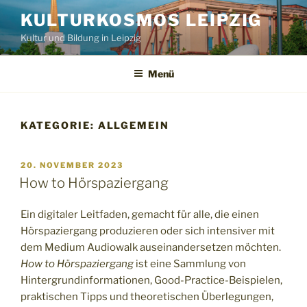
Zum
KULTURKOSMOS LEIPZIG
Inhalt
Kultur und Bildung in Leipzig
springen
Menü
KATEGORIE:
ALLGEMEIN
VERÖFFENTLICHT
20. NOVEMBER 2023
AM
How to Hörspaziergang
Ein digitaler Leitfaden, gemacht für alle, die einen
Hörspaziergang produzieren oder sich intensiver mit
dem Medium Audiowalk auseinandersetzen möchten.
How to Hörspaziergang
ist eine Sammlung von
Hintergrundinformationen, Good-Practice-Beispielen,
praktischen Tipps und theoretischen Überlegungen,