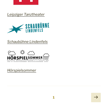
Leipziger Tanztheater
Schaubühne Lindenfels
Hörspielsommer
Seitennummerierung
Näch
Seite
1
Seit
der