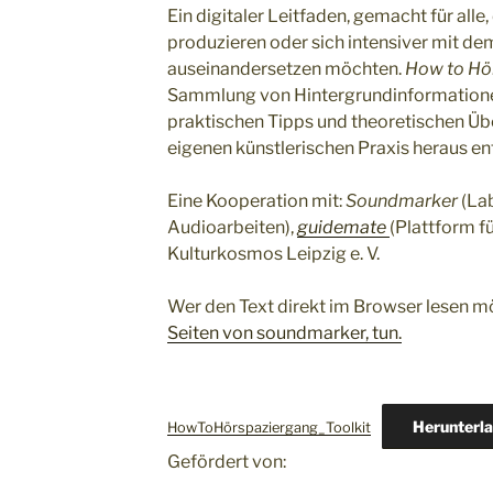
Ein digitaler Leitfaden, gemacht für alle
produzieren oder sich intensiver mit 
auseinandersetzen möchten.
How to Hö
Sammlung von Hintergrundinformatione
praktischen Tipps und theoretischen Üb
eigenen künstlerischen Praxis heraus ent
Eine Kooperation mit:
Soundmarker
(La
Audioarbeiten),
guidemate
(Plattform f
Kulturkosmos Leipzig e. V.
Wer den Text direkt im Browser lesen m
Seiten von soundmarker, tun.
Herunterl
HowToHörspaziergang_Toolkit
Gefördert von: