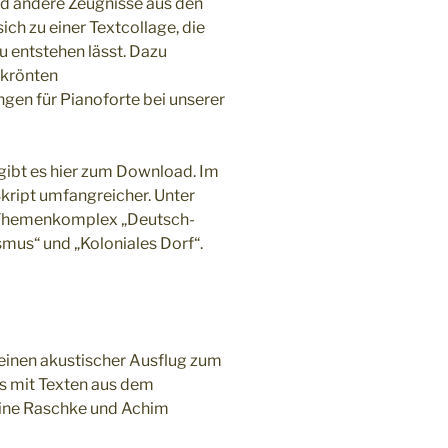
und andere Zeugnisse aus den
ich zu einer Textcollage, die
 entstehen lässt. Dazu
ekrönten
gen für Pianoforte bei unserer
gibt es hier zum Download. Im
Skript umfangreicher. Unter
 Themenkomplex „Deutsch-
smus“ und „Koloniales Dorf“.
leinen akustischer Ausflug zum
s mit Texten aus dem
phine Raschke und Achim