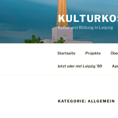
Zum
Inhalt
KULTURKO
springen
Kultur und Bildung in Leipzig
Startseite
Projekte
Übe
Jetzt oder nie! Leipzig ’89
Apr
KATEGORIE:
ALLGEMEIN