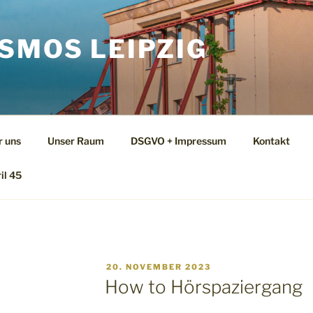
SMOS LEIPZIG
r uns
Unser Raum
DSGVO + Impressum
Kontakt
il 45
VERÖFFENTLICHT
20. NOVEMBER 2023
AM
How to Hörspaziergang