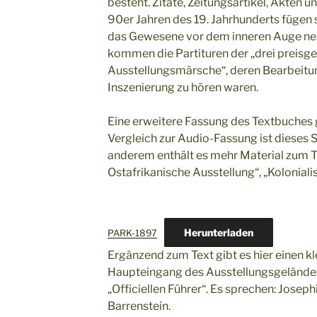
besteht. Zitate, Zeitungsartikel, Akten 
90er Jahren des 19. Jahrhunderts fügen s
das Gewesene vor dem inneren Auge neu
kommen die Partituren der „drei preisg
Ausstellungsmärsche“, deren Bearbeitun
Inszenierung zu hören waren.
Eine erweitere Fassung des Textbuches 
Vergleich zur Audio-Fassung ist dieses 
anderem enthält es mehr Material zum
Ostafrikanische Ausstellung“, „Koloniali
Herunterladen
PARK-1897
Ergänzend zum Text gibt es hier einen k
Haupteingang des Ausstellungsgelände
„Officiellen Führer“. Es sprechen: Jose
Barrenstein.